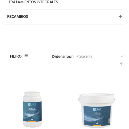
TRATAMIENTOS INTEGRALES
RECAMBIOS
FILTRO
Ordenar por:
Fija
Dir
De