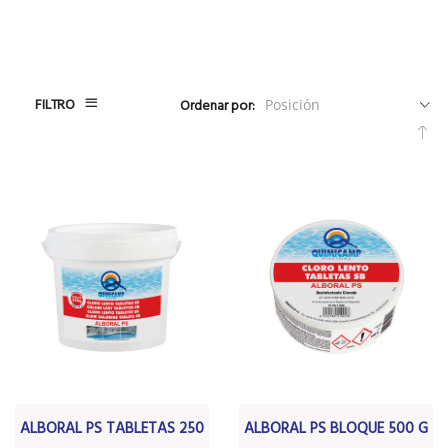
FILTRO
Ordenar por:
Fija
Dir
De
ALBORAL PS TABLETAS 250
ALBORAL PS BLOQUE 500 G