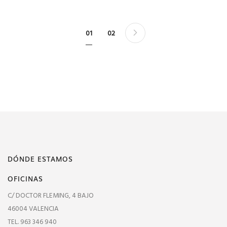
Página
Página
Siguiente
Actualmente estás leyendo página
Página
01
02
DÓNDE ESTAMOS
OFICINAS
C/ DOCTOR FLEMING, 4 BAJO
46004 VALENCIA
TEL. 963 346 940