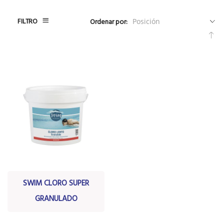
FILTRO
Ordenar por:
Fija
Dir
De
SWIM CLORO SUPER
GRANULADO