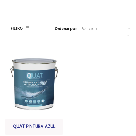
FILTRO
Ordenar por:
Fija
Dir
De
QUAT PINTURA AZUL