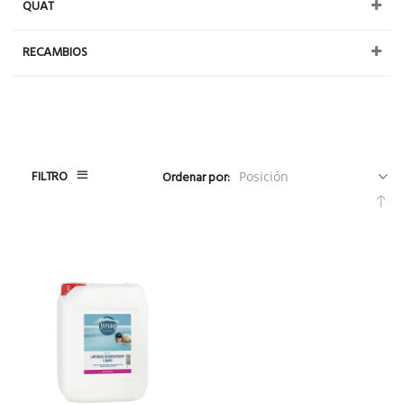
QUAT
RECAMBIOS
FILTRO
Ordenar por:
Fija
Dir
De