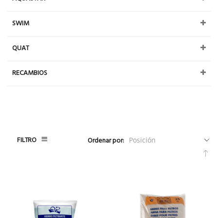
SWIM
QUAT
RECAMBIOS
FILTRO
Ordenar por:
Fija
Dir
De