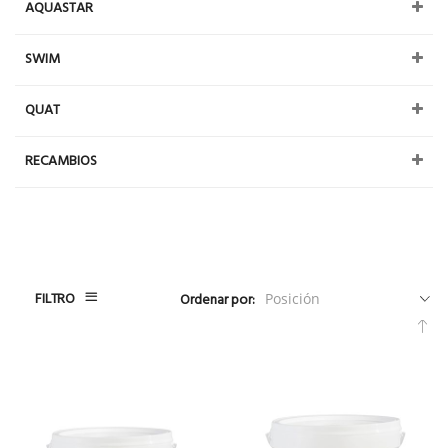
AQUASTAR
SWIM
QUAT
RECAMBIOS
FILTRO
Ordenar por:
Fija
Dir
De