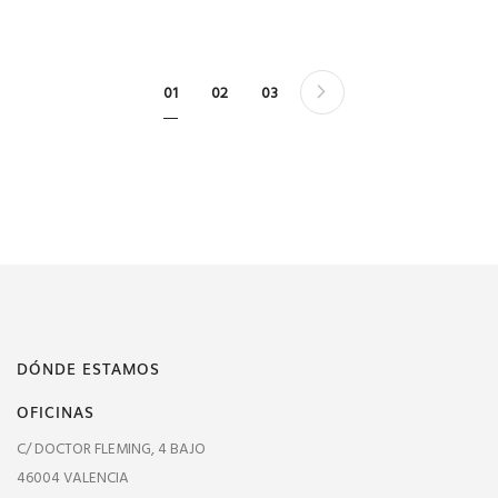
Página
Página
Siguiente
Actualmente estás leyendo página
Página
Página
01
02
03
DÓNDE ESTAMOS
OFICINAS
C/ DOCTOR FLEMING, 4 BAJO
46004 VALENCIA