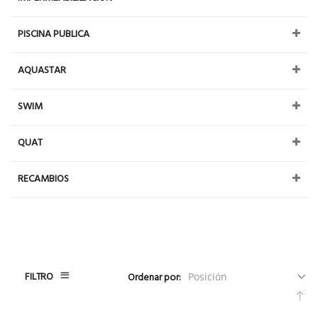
PISCINA PUBLICA
AQUASTAR
SWIM
QUAT
RECAMBIOS
FILTRO
Ordenar por:
Fija
Dir