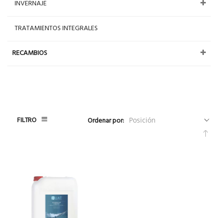
INVERNAJE
TRATAMIENTOS INTEGRALES
RECAMBIOS
FILTRO
Ordenar por:
Fija
Dir
De