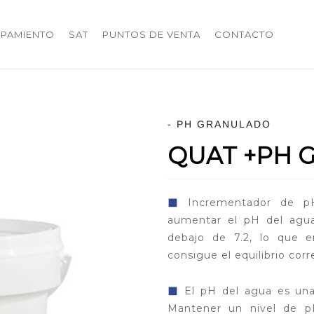
IPAMIENTO
SAT
PUNTOS DE VENTA
CONTACTO
- PH GRANULADO
QUAT +PH 
◼
Incrementador de pH
aumentar el pH del agua
debajo de 7.2, lo que 
consigue el equilibrio cor
◼
El pH del agua es una 
Mantener un nivel de p