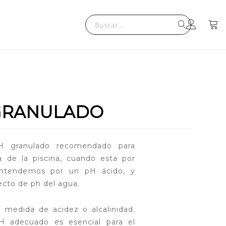
Search
Mi ce
Search
GRANULADO
 granulado recomendado para
 de la piscina, cuando esta por
entendemos por un pH ácido, y
recto de ph del agua.
medida de acidez o alcalinidad.
H adecuado es esencial para el