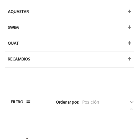
AQUASTAR
SWIM
QUAT
RECAMBIOS
FILTRO
Ordenar por:
Fija
Dir
De