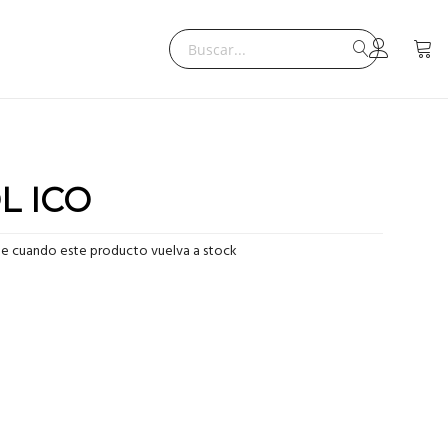
Search
Mi ce
Search
L ICO
me cuando este producto vuelva a stock