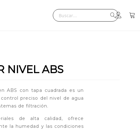
Search
Mi ce
Search
 NIVEL ABS
 en ABS con tapa cuadrada es un
 control preciso del nivel de agua
stemas de filtración.
ales de alta calidad, ofrece
 ante la humedad y las condiciones