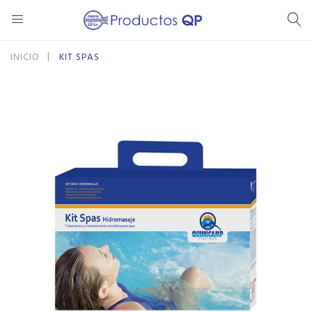
Se
INICIO
KIT SPAS
Saltar
Saltar
al
al
final
comienzo
de
de
la
la
galería
galería
de
de
imágenes
imágenes