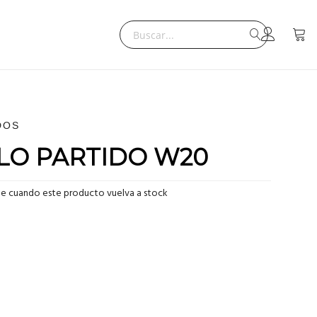
Search
Mi ce
Search
DOS
LLO PARTIDO W20
me cuando este producto vuelva a stock