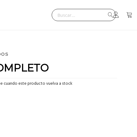
Search
Mi ce
Search
DOS
COMPLETO
me cuando este producto vuelva a stock