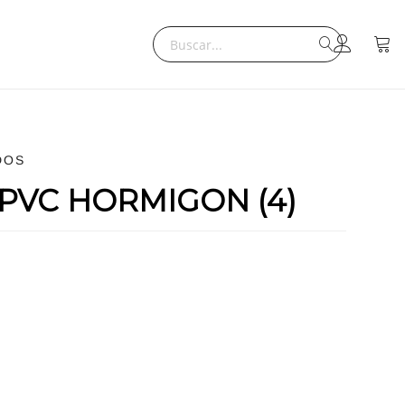
Search
Mi ce
Search
DOS
N PVC HORMIGON (4)