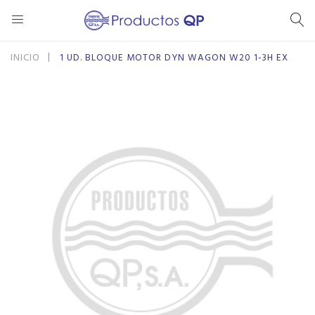
Se
INICIO
1 UD. BLOQUE MOTOR DYN WAGON W20 1-3H EX
Saltar
Saltar
al
al
final
comienzo
de
de
la
la
galería
galería
de
de
imágenes
imágenes