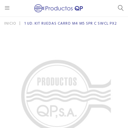
Se
INICIO
1 UD. KIT RUEDAS CARRO M4 M5 SPR C SWCL PX2
Saltar
Saltar
al
al
final
comienzo
de
de
la
la
galería
galería
de
de
imágenes
imágenes