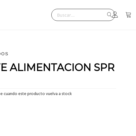
Search
Mi ce
Search
DOS
TE ALIMENTACION SPR
me cuando este producto vuelva a stock