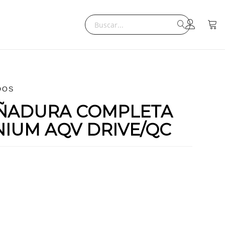
Search
Mi ce
Search
DOS
UÑADURA COMPLETA
NIUM AQV DRIVE/QC