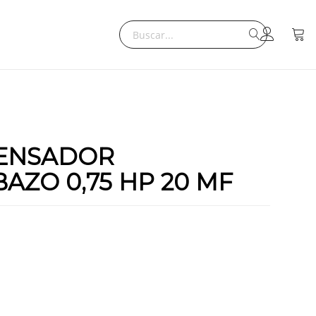
Search
Mi ce
Search
DENSADOR
ZO 0,75 HP 20 MF