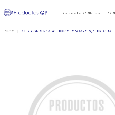
PRODUCTO QUÍMICO
EQU
INICIO
1 UD. CONDENSADOR BRICOBOMBAZO 0,75 HP 20 MF
Saltar
Saltar
al
al
final
comienzo
de
de
la
la
galería
galería
de
de
imágenes
imágenes