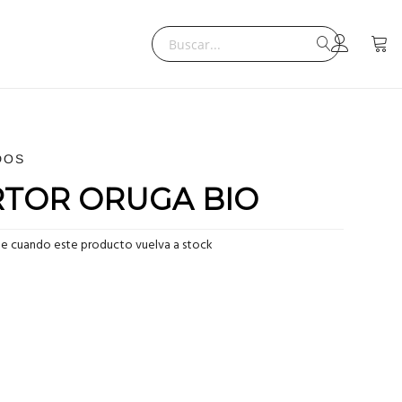
Search
Mi ce
Search
DOS
RTOR ORUGA BIO
me cuando este producto vuelva a stock