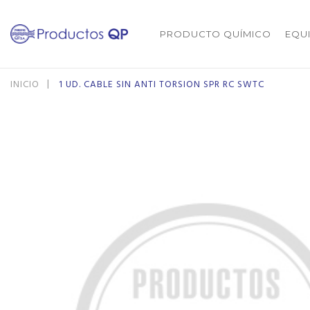
PRODUCTO QUÍMICO
EQU
INICIO
1 UD. CABLE SIN ANTI TORSION SPR RC SWTC
Saltar
Saltar
al
al
final
comienzo
de
de
la
la
galería
galería
de
de
imágenes
imágenes