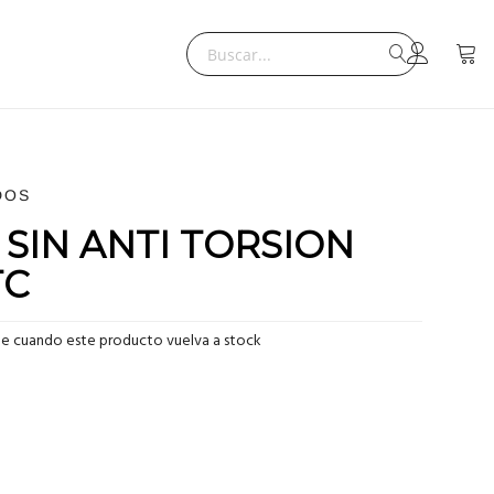
Search
Mi ce
Search
DOS
 SIN ANTI TORSION
TC
me cuando este producto vuelva a stock