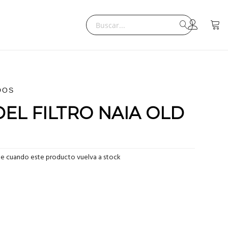
Search
Mi ce
Search
DOS
 DEL FILTRO NAIA OLD
me cuando este producto vuelva a stock