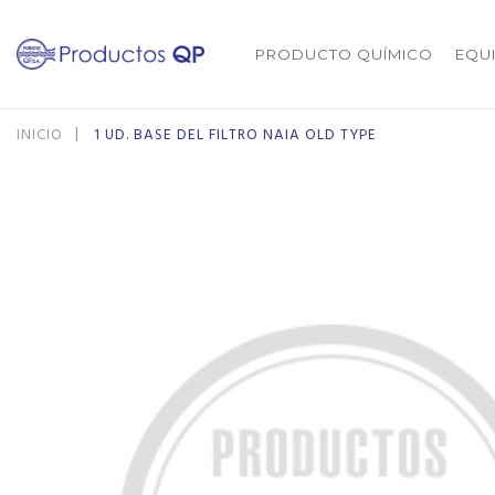
PRODUCTO QUÍMICO
EQU
INICIO
1 UD. BASE DEL FILTRO NAIA OLD TYPE
Saltar
Saltar
al
al
final
comienzo
de
de
la
la
galería
galería
de
de
imágenes
imágenes